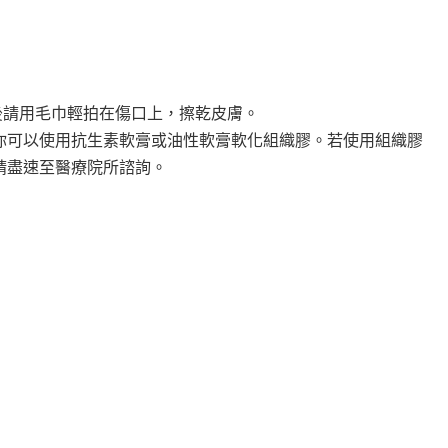
後請用毛巾輕拍在傷口上，擦乾皮膚。
，你可以使用抗生素軟膏或油性軟膏軟化組織膠。若使用組織膠
請盡速至醫療院所諮詢。