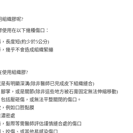
用組織膠呢?
膠使用在以下幾種傷口：
斜，長度短(約少於5公分)
時，幾乎不會造成組織緊繃
在使用組織膠?
或是有明顯深溝(除非醫師已完成皮下組織縫合)
，腳掌，或是關節(除非這些地方被石膏固定無法伸縮移動)
整，包括壓砸傷，或無法平整關閉的傷口。
軟，例如口腔黏膜
髮濃密處
邊緣，髮際等需醫師評估謹慎縫合處的傷口
刺、咬傷、或其他易感染傷口