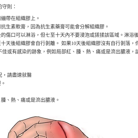
的守則：
用繃帶在組織膠上。
使用抗生素軟膏，因為抗生素藥膏可能會分解組織膠。
理後的傷口可以淋浴，但七至十天內不要浸泡或搓揉該區域。淋浴
五至十天後組織膠會自行剝離。 如果10天後組織膠沒有自行剝落
不佳或有感染的跡象，例如局部紅、腫、熱、痛或是流出膿液，
況，請盡速就醫
裂。
、腫、熱、痛或是流出膿液。