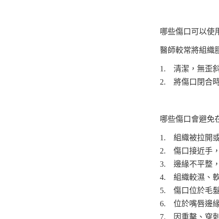
哪些傷口可以使
醫師較常將組織
1. 清潔，無歪
2. 將傷口閉合
哪些傷口會避免
1. 組織被拉開
2. 傷口接近手
3. 邊緣不平
4. 組織較濕、
5. 傷口位於毛
6. 位於嘴唇
7. 因重擊、穿