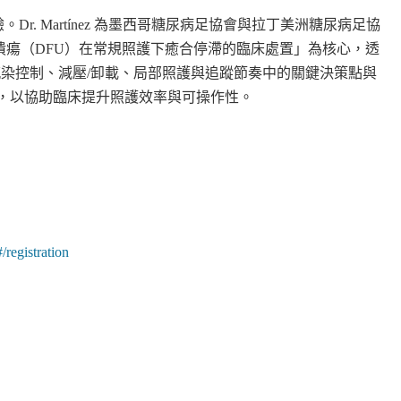
床實務經驗。Dr. Martínez 為墨西哥糖尿病足協會與拉丁美洲糖尿病足協
瘍（DFU）在常規照護下癒合停滯的臨床處置」為核心，透
清創、感染控制、減壓/卸載、局部照護與追蹤節奏中的關鍵決策點與
，以協助臨床提升照護效率與可操作性。
egistration