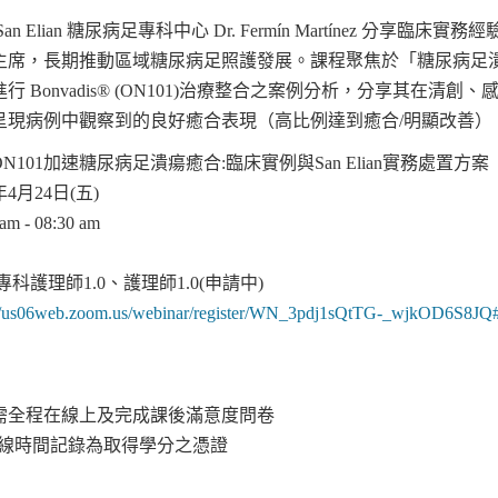
n Elian 糖尿病足專科中心 Dr. Fermín Martínez 分享臨
主席，長期推動區域糖尿病足照護發展。課程聚焦於「糖尿病足潰
行 Bonvadis® (ON101)治療整合之案例分析，分享其在
呈現病例中觀察到的良好癒合表現（高比例達到癒合/明顯改善）
101加速糖尿病足潰瘍癒合:臨床實例與San Elian實務處置方案
4月24日(五)
 - 08:30 am
專科護理師1.0、護理師1.0(申請中)
://us06web.zoom.us/webinar/register/WN_3pdj1sQtTG-_wjkOD6S8JQ#/r
間需全程在線上及完成課後滿意度問卷
會議上線時間記錄為取得學分之憑證